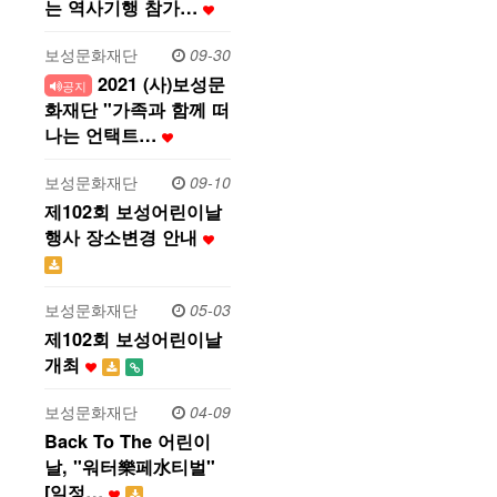
는 역사기행 참가…
보성문화재단
09-30
2021 (사)보성문
공지
화재단 "가족과 함께 떠
나는 언택트…
보성문화재단
09-10
제102회 보성어린이날
행사 장소변경 안내
보성문화재단
05-03
제102회 보성어린이날
개최
보성문화재단
04-09
Back To The 어린이
날, "워터樂페水티벌"
[일정…